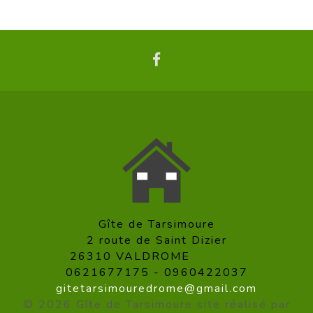
Gîte de Tarsimoure
2 route de Saint Dizier
26310
VALDROME
0621677175
-
0960422037
gitetarsimouredrome@gmail.com
© 2026 Gîte de Tarsimoure site réalisé par